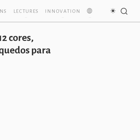
ONS
LECTURES
INNOVATION
12 cores,
nquedos para