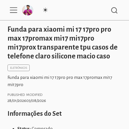
Funda para xiaomi mi 17 17pro pro
max 17promax mi17 mi17pro
mi17prox transparente tpu casos de
telefone claro silicone macio caso
ELETRÔNICOS
Funda para xiaomi mi 17 17pro pro max 17promax mi17
mi17pro
PUBLISHED
MODIFIED
28/01/2026
03/08/2026
Informações do Set
Status:
Comprado