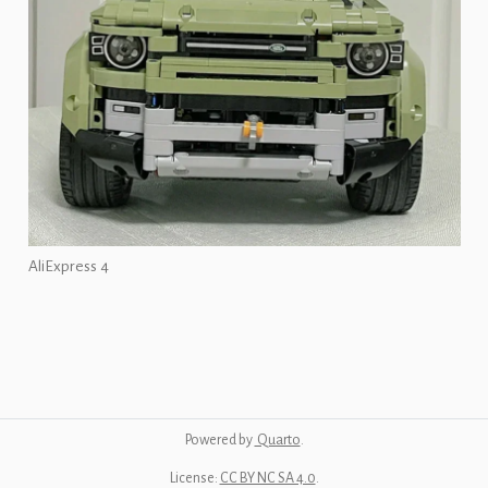
AliExpress 4
Powered by
Quarto
.
License:
CC BY NC SA 4.0
.