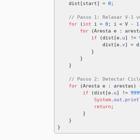
    dist
[
start
]
=
0
;
// Passo 1: Relaxar V-1 v
for
(
int
 i 
=
0
;
 i 
<
 V 
-
1
for
(
Aresta e 
:
 arest
if
(
dist
[
e
.
u
]
!=
                dist
[
e
.
v
]
=
 d
}
}
}
// Passo 2: Detectar Cicl
for
(
Aresta e 
:
 arestas
)
if
(
dist
[
e
.
u
]
!=
999
System
.
out
.
print
return
;
}
}
}