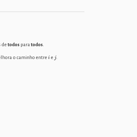
s de
todos
para
todos
.
i
j
lhora o caminho entre
e
.