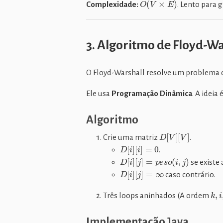
O
(
V
×
E
)
Complexidade:
. Lento para 
3. Algoritmo de Floyd-Wa
O Floyd-Warshall resolve um problema d
Ele usa
Programação Dinâmica
. A ideia
Algoritmo
D
[
V
]
[
V
]
Crie uma matriz
.
D
[
i
]
[
i
]
=
0
.
D
[
i
]
[
j
]
=
p
e
s
o
(
i
,
j
)
se existe 
D
[
i
]
[
j
]
=
∞
caso contrário.
k
,
i
,
Três loops aninhados (A ordem
Implementação Java