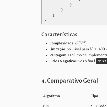
}
}
}
}
Características
O
(
V
3
)
Complexidade:
.
V
≤
400
∼
5
Limitação:
Só viável para
Vantagem:
Facílimo de implementar 
Ciclos Negativos:
Se ao final
dist
4. Comparativo Geral
Algoritmo
Tipo
→
BFS
1
Todo