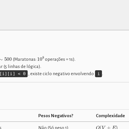
00
10
8
(Maratonas:
operações = 1s).
(5 linhas de lógica).
[i][i] < 0
, existe ciclo negativo envolvendo
i
.
Pesos Negativos?
Complexidade
O
(
V
+
E
)
s
Não (Só peso 1)