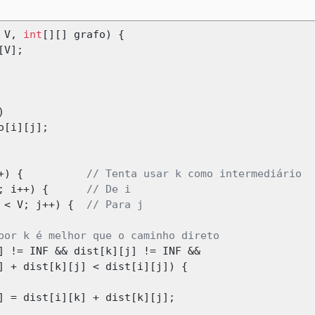
 V
,
int
[][]
 grafo
)
{
[
V
];
)
o
[
i
][
j
];
+)
{
// Tenta usar k como intermediário
;
 i
++)
{
// De i
 
<
 V
;
 j
++)
{
// Para j
por k é melhor que o caminho direto
]
!=
 INF 
&&
 dist
[
k
][
j
]
!=
 INF 
&&
]
+
 dist
[
k
][
j
]
<
 dist
[
i
][
j
])
{
]
=
 dist
[
i
][
k
]
+
 dist
[
k
][
j
];