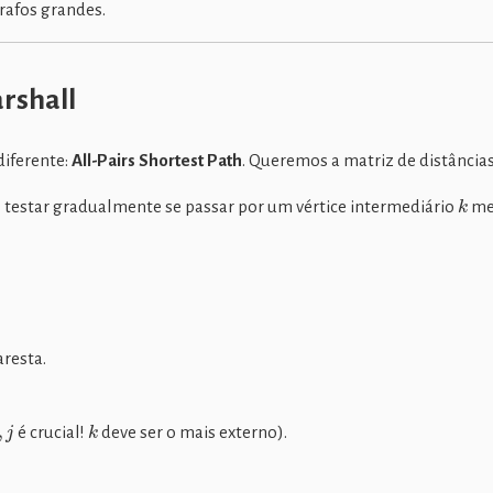
grafos grandes.
rshall
iferente:
All-Pairs Shortest Path
. Queremos a matriz de distância
k
 é testar gradualmente se passar por um vértice intermediário
me
aresta.
j
k
é crucial!
deve ser o mais externo).