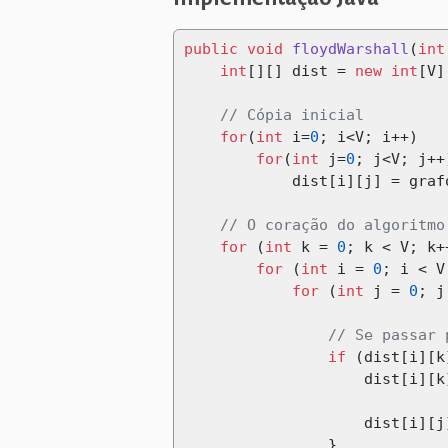
public
void
floydWarshall
(
int
int
[][]
 dist 
=
new
int
[
V
]
// Cópia inicial
for
(
int
 i
=
0
;
 i
<
V
;
 i
++)
for
(
int
 j
=
0
;
 j
<
V
;
 j
++
            dist
[
i
][
j
]
=
 graf
// O coração do algoritmo
for
(
int
 k 
=
0
;
 k 
<
 V
;
 k
+
for
(
int
 i 
=
0
;
 i 
<
 V
for
(
int
 j 
=
0
;
 j
// Se passar 
if
(
dist
[
i
][
k
                    dist
[
i
][
k
                    dist
[
i
][
j
}