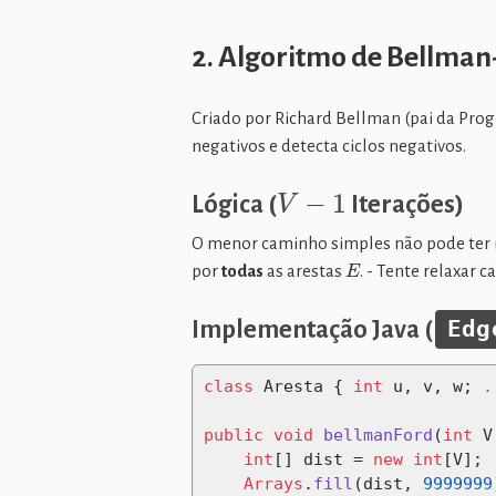
2. Algoritmo de Bellman
Criado por Richard Bellman (pai da Pro
negativos e detecta ciclos negativos.
V
−
1
Lógica (
Iterações)
O menor caminho simples não pode ter
E
por
todas
as arestas
. - Tente relaxar c
Implementação Java (
Edg
class
 Aresta 
{
int
 u
,
 v
,
 w
;
.
public
void
bellmanFord
(
int
 V
int
[]
 dist 
=
new
int
[
V
];
Arrays
.
fill
(
dist
,
9999999