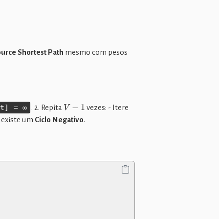
ource Shortest Path
mesmo com pesos
V
−
1
st] = ∞
. 2. Repita
vezes: - Itere
o existe um
Ciclo Negativo
.