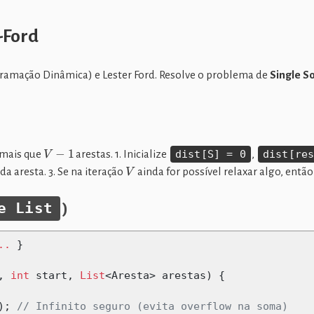
-Ford
gramação Dinâmica) e Lester Ford. Resolve o problema de
Single S
V
−
1
 mais que
arestas. 1. Inicialize
dist[S] = 0
,
dist[re
V
ada aresta. 3. Se na iteração
ainda for possível relaxar algo, entã
)
e List
..
}
,
int
 start
,
List
<
Aresta
>
 arestas
)
{
);
// Infinito seguro (evita overflow na soma)