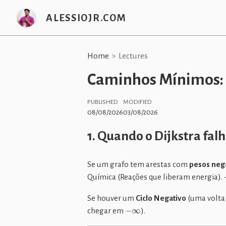
ALESSIOJR.COM
Home
Lectures
Caminhos Mínimos: 
PUBLISHED
MODIFIED
08/08/2026
03/08/2026
1. Quando o Dijkstra falh
Se um grafo tem arestas com
pesos neg
Química (Reações que liberam energia). - 
Se houver um
Ciclo Negativo
(uma volta 
−
∞
chegar em
).