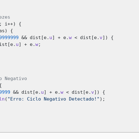
ezes
;
 i
++)
{
as
)
{
9999999
&&
 dist
[
e
.
u
]
+
 e
.
w
<
 dist
[
e
.
v
])
{
ist
[
e
.
u
]
+
 e
.
w
;
o Negativo
{
9999
&&
 dist
[
e
.
u
]
+
 e
.
w
<
 dist
[
e
.
v
])
{
ln
(
"Erro: Ciclo Negativo Detectado!"
);