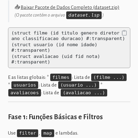
📥
Baixar Pacote de Dados Completo (dataset.zip)
(O pacote contém o arquivo
dataset.lsp
)
(struct filme (id titulo genero diretor 
ano classificacao duracao) #:transparent)
(struct usuario (id nome idade) 
#:transparent)
(struct avaliacao (uid fid nota) 
#:transparent)
E as listas globais: *
filmes
: Lista de
(filme ...)
*
usuarios
: Lista de
(usuario ...)
*
avaliacoes
: Lista de
(avaliacao ...)
Fase 1: Funções Básicas e Filtros
Use
filter
,
map
e lambdas.