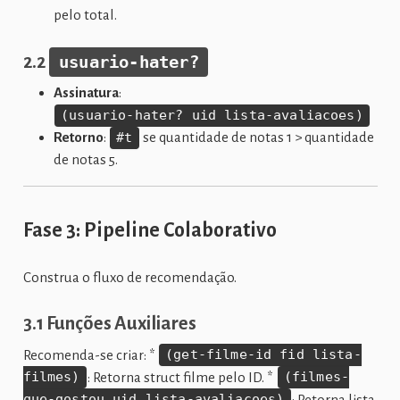
pelo total.
2.2
usuario-hater?
Assinatura
:
(usuario-hater? uid lista-avaliacoes)
Retorno
:
#t
se quantidade de notas 1 > quantidade
de notas 5.
Fase 3: Pipeline Colaborativo
Construa o fluxo de recomendação.
3.1 Funções Auxiliares
Recomenda-se criar: *
(get-filme-id fid lista-
filmes)
: Retorna struct filme pelo ID. *
(filmes-
que-gostou uid lista-avaliacoes)
: Retorna lista