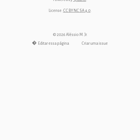
License:
CC BY NC SA 4.0
.
©
2026
Aléssio M. Jr.
Editar essa página
Criar uma issue