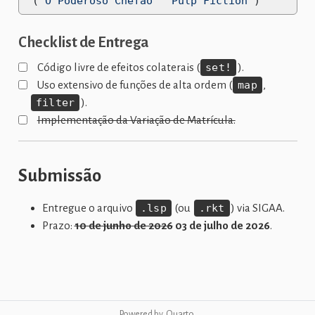
'(
"O Poderoso Chefão"
"Pulp Fiction"
)
Checklist de Entrega
Código livre de efeitos colaterais (
set!
).
Uso extensivo de funções de alta ordem (
map
,
filter
).
Implementação da Variação de Matrícula.
Submissão
Entregue o arquivo
.lsp
(ou
.rkt
) via SIGAA.
Prazo:
10 de junho de 2026
03 de julho de 2026
.
Powered by
Quarto
.