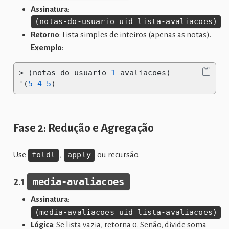
Assinatura
:
(notas-do-usuario uid lista-avaliacoes)
Retorno
: Lista simples de inteiros (apenas as notas).
Exemplo
:
>
 (notas-do-usuario 
1
 avaliacoes)
'(
5
4
5
)
Fase 2: Redução e Agregação
Use
foldl
,
apply
ou recursão.
2.1
media-avaliacoes
Assinatura
:
(media-avaliacoes uid lista-avaliacoes)
Lógica
: Se lista vazia, retorna 0. Senão, divide soma