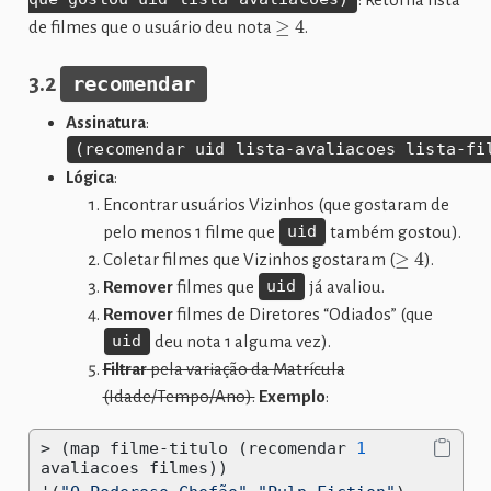
≥
4
de filmes que o usuário deu nota
.
3.2
recomendar
Assinatura
:
(recomendar uid lista-avaliacoes lista-fi
Lógica
:
Encontrar usuários Vizinhos (que gostaram de
pelo menos 1 filme que
uid
também gostou).
≥
4
Coletar filmes que Vizinhos gostaram (
).
Remover
filmes que
uid
já avaliou.
Remover
filmes de Diretores “Odiados” (que
uid
deu nota 1 alguma vez).
Filtrar
pela variação da Matrícula
(Idade/Tempo/Ano).
Exemplo
:
>
 (map filme-titulo (recomendar 
1
avaliacoes filmes))