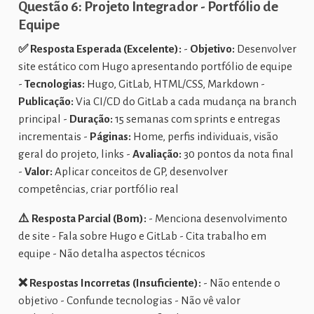
Questão 6: Projeto Integrador - Portfólio de
Equipe
✅ Resposta Esperada (Excelente):
-
Objetivo:
Desenvolver
site estático com Hugo apresentando portfólio de equipe
-
Tecnologias:
Hugo, GitLab, HTML/CSS, Markdown -
Publicação:
Via CI/CD do GitLab a cada mudança na branch
principal -
Duração:
15 semanas com sprints e entregas
incrementais -
Páginas:
Home, perfis individuais, visão
geral do projeto, links -
Avaliação:
30 pontos da nota final
-
Valor:
Aplicar conceitos de GP, desenvolver
competências, criar portfólio real
⚠️ Resposta Parcial (Bom):
- Menciona desenvolvimento
de site - Fala sobre Hugo e GitLab - Cita trabalho em
equipe - Não detalha aspectos técnicos
❌ Respostas Incorretas (Insuficiente):
- Não entende o
objetivo - Confunde tecnologias - Não vê valor