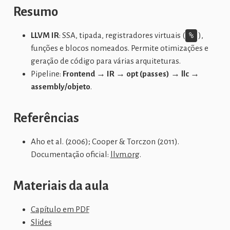
Resumo
LLVM IR
: SSA, tipada, registradores virtuais (
%
),
funções e blocos nomeados. Permite otimizações e
geração de código para várias arquiteturas.
Pipeline:
Frontend → IR → opt (passes) → llc →
assembly/objeto
.
Referências
Aho et al. (2006); Cooper & Torczon (2011).
Documentação oficial:
llvm.org
.
Materiais da aula
Capítulo em PDF
Slides