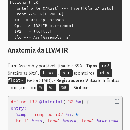
flowchart LR

  Fonte[Fonte C/Rust] --> Front[Clang/rustc]

  Front --> IR[LLVM IR]

  IR --> Opt[opt passes]

  Opt --> IR2[IR otimizada]

  IR2 --> llc[llc]

  llc --> Asm[Assembly .s]
Anatomia da LLVM IR
É um Assembly portável, tipado e SSA. -
Tipos
:
i32
(inteiro 32 bits),
float
,
ptr
(ponteiro),
<4 x 
float>
(vetor SIMD). -
Registradores Virtuais
: Infinitos,
começam com
%
.
%1
,
%a
. -
Sintaxe
:
define
i32
@fatorial
(
i32
%n
) {
entry:
%cmp
 = 
icmp
eq
i32
%n
, 
0
br
i1
%cmp
, 
label
%base
, 
label
%recurse