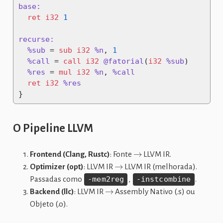
base:
ret
i32
1
recurse:
%sub
 = 
sub
i32
%n
, 
1
%call
 = 
call
i32
@fatorial
(
i32
%sub
)
%res
 = 
mul
i32
%n
, 
%call
ret
i32
%res
}
O Pipeline LLVM
→
Frontend (Clang, Rustc)
: Fonte
LLVM IR.
→
Optimizer (opt)
: LLVM IR
LLVM IR (melhorada).
Passadas como
-mem2reg
,
-instcombine
.
→
Backend (llc)
: LLVM IR
Assembly Nativo (.s) ou
Objeto (.o).