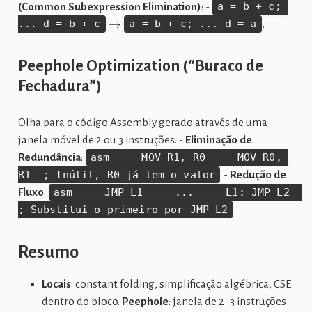
(Common Subexpression Elimination)
: -
a = b + c; 
→
... d = b + c
a = b + c; ... d = a
.
Peephole Optimization (“Buraco de
Fechadura”)
Olha para o código Assembly gerado através de uma
janela móvel de 2 ou 3 instruções. -
Eliminação de
Redundância
:
asm     MOV R1, R0     MOV R0, 
R1  ; Inútil, R0 já tem o valor
-
Redução de
Fluxo
:
asm     JMP L1     ...     L1: JMP L2  
; Substitui o primeiro por JMP L2
Resumo
Locais
: constant folding, simplificação algébrica, CSE
dentro do bloco.
Peephole
: janela de 2–3 instruções