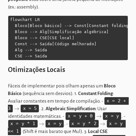
(ex.: assembly).
flowchart LR

  Bloco[Bloco básico] --> Const[Constant folding]

  Bloco --> Alg[Simplificação algébrica]

  Bloco --> CSE[CSE local]

  Const --> Saída[Código melhorado]

  Alg --> Saída

  CSE --> Saída
Otimizações Locais
Fáceis de implementar pois olham apenas um
Bloco
Básico
(sequência sem desvios). 1.
Constant Folding
:
Avaliar constantes em tempo de compilação. -
x = 2 + 
→
3
x = 5
. 2.
Algebraic Simplification
: Usar
→
identidades matemáticas. -
x = y + 0
x = y
. -
→
→
x = y * 1
x = y
. -
x = y * 2
x = y 
<< 1
(Shift é mais barato que Mul). 3.
Local CSE