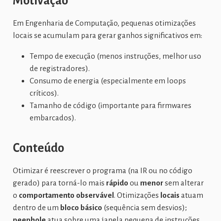
Motivação
Em Engenharia de Computação, pequenas otimizações
locais se acumulam para gerar ganhos significativos em:
Tempo de execução (menos instruções, melhor uso
de registradores).
Consumo de energia (especialmente em loops
críticos).
Tamanho de código (importante para firmwares
embarcados).
Conteúdo
Otimizar é reescrever o programa (na IR ou no código
gerado) para torná-lo mais
rápido
ou
menor
sem alterar
o
comportamento observável
. Otimizações
locais
atuam
dentro de um
bloco básico
(sequência sem desvios);
peephole
atua sobre uma janela pequena de instruções