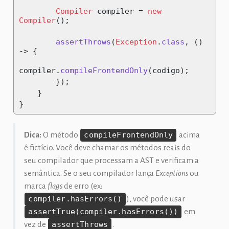
Compiler
 compiler 
=
new
Compiler
();
assertThrows
(
Exception
.
class
,
()
->
{
compiler
.
compileFrontendOnly
(
codigo
);
});
}
}
Dica:
O método
compileFrontendOnly
acima
é fictício. Você deve chamar os métodos reais do
seu compilador que processam a AST e verificam a
semântica. Se o seu compilador lança
Exceptions
ou
marca
flags
de erro (ex:
compiler.hasErrors()
), você pode usar
assertTrue(compiler.hasErrors())
em
vez de
assertThrows
.