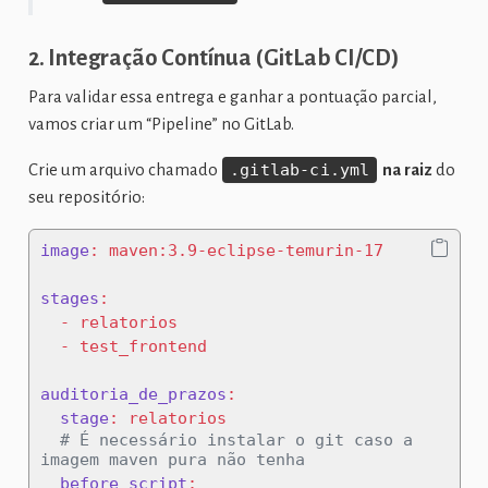
2. Integração Contínua (GitLab CI/CD)
Para validar essa entrega e ganhar a pontuação parcial,
vamos criar um “Pipeline” no GitLab.
Crie um arquivo chamado
.gitlab-ci.yml
na raiz
do
seu repositório:
image
:
 maven:3.9-eclipse-temurin-17
stages
:
-
 relatorios
-
 test_frontend
auditoria_de_prazos
:
stage
:
 relatorios
  # É necessário instalar o git caso a 
imagem maven pura não tenha
before_script
: