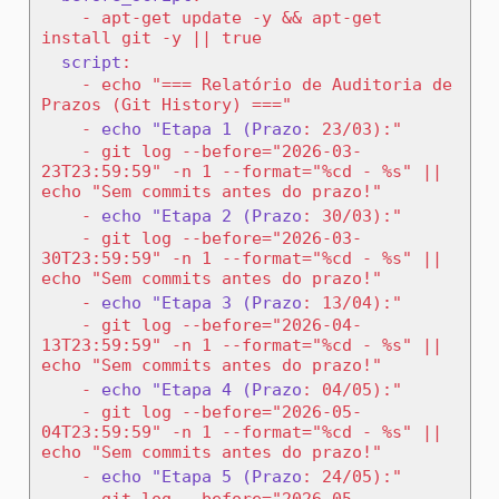
-
 apt-get update -y && apt-get 
install git -y || true
script
:
-
 echo "=== Relatório de Auditoria de 
Prazos (Git History) ==="
-
echo "Etapa 1 (Prazo
:
 23/03):"
-
 git log --before="2026-03-
23T23:59:59" -n 1 --format="%cd - %s" || 
echo "Sem commits antes do prazo!"
-
echo "Etapa 2 (Prazo
:
 30/03):"
-
 git log --before="2026-03-
30T23:59:59" -n 1 --format="%cd - %s" || 
echo "Sem commits antes do prazo!"
-
echo "Etapa 3 (Prazo
:
 13/04):"
-
 git log --before="2026-04-
13T23:59:59" -n 1 --format="%cd - %s" || 
echo "Sem commits antes do prazo!"
-
echo "Etapa 4 (Prazo
:
 04/05):"
-
 git log --before="2026-05-
04T23:59:59" -n 1 --format="%cd - %s" || 
echo "Sem commits antes do prazo!"
-
echo "Etapa 5 (Prazo
:
 24/05):"