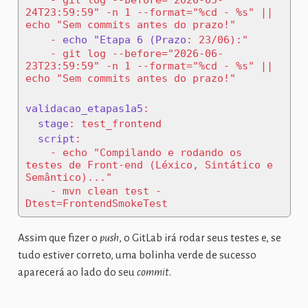
-
 git log --before="2026-05-
24T23:59:59" -n 1 --format="%cd - %s" || 
echo "Sem commits antes do prazo!"
-
echo "Etapa 6 (Prazo
:
 23/06):"
-
 git log --before="2026-06-
23T23:59:59" -n 1 --format="%cd - %s" || 
echo "Sem commits antes do prazo!"
validacao_etapas1a5
:
stage
:
 test_frontend
script
:
-
 echo "Compilando e rodando os 
testes de Front-end (Léxico, Sintático e 
Semântico)..."
-
 mvn clean test -
Dtest=FrontendSmokeTest
Assim que fizer o
push
, o GitLab irá rodar seus testes e, se
tudo estiver correto, uma bolinha verde de sucesso
aparecerá ao lado do seu
commit
.