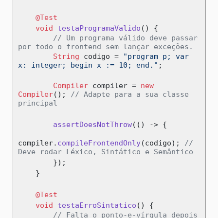
@Test
void
testaProgramaValido
()
{
// Um programa válido deve passar 
por todo o frontend sem lançar exceções.
String
 codigo 
=
"program p; var 
x: integer; begin x := 10; end."
;
Compiler
 compiler 
=
new
Compiler
();
// Adapte para a sua classe 
principal
assertDoesNotThrow
(()
->
{
compiler
.
compileFrontendOnly
(
codigo
);
// 
Deve rodar Léxico, Sintático e Semântico
});
}
@Test
void
testaErroSintatico
()
{
// Falta o ponto-e-vírgula depois 