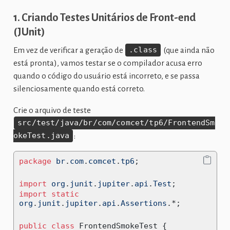
1. Criando Testes Unitários de Front-end
(JUnit)
Em vez de verificar a geração de
.class
(que ainda não
está pronta), vamos testar se o compilador acusa erro
quando o código do usuário está incorreto, e se passa
silenciosamente quando está correto.
Crie o arquivo de teste
src/test/java/br/com/comcet/tp6/FrontendSm
okeTest.java
:
package
 br
.
com
.
comcet
.
tp6
;
import
org
.
junit
.
jupiter
.
api
.
Test
;
import
static
org
.
junit
.
jupiter
.
api
.
Assertions
.*;
public
class
 FrontendSmokeTest 
{