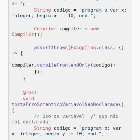
de 'p'
String
 codigo 
=
"program p var x: 
integer; begin x := 10; end."
;
Compiler
 compiler 
=
new
Compiler
();
assertThrows
(
Exception
.
class
,
()
->
{
compiler
.
compileFrontendOnly
(
codigo
);
});
}
@Test
void
testaErroSemanticoVariavelNaoDeclarada
()
{
// Uso de variável 'y' que não 
foi declarada
String
 codigo 
=
"program p; var 
x: integer; begin y := 10; end."
;