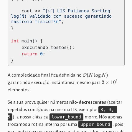
    cout 
<<
"[✅] LIS Patience Sorting 
log(N) validado com sucesso garantindo 
rastreio físico!
\n
"
;
}
int
 main
()
{
    executando_testes
();
return
0
;
}
O
(
N
log
N
)
A complexidade final fica definida no
2
×
10
5
garantindo execução instântanea mesmo para
elementos.
Se a sua prova quiser números
não-decrescentes
(aceitar
repetidos contíguos na mesma LIS, exemplo:
3, 3, 
5
), a nossa clássica
lower_bound
morre. Nós apenas
trocamos a rotina interna por uma
upper_bound
, pois
para entrar na mesma pilha e matar um valor, as regras de