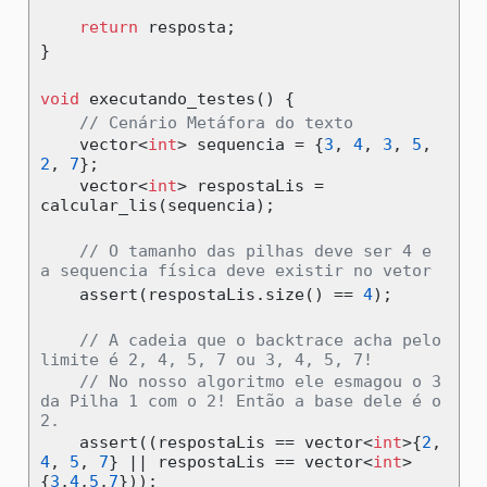
return
 resposta
;
}
void
 executando_testes
()
{
// Cenário Metáfora do texto
    vector
<
int
>
 sequencia 
=
{
3
,
4
,
3
,
5
,
2
,
7
};
    vector
<
int
>
 respostaLis 
=
calcular_lis
(
sequencia
);
// O tamanho das pilhas deve ser 4 e 
a sequencia física deve existir no vetor
assert
(
respostaLis
.
size
()
==
4
);
// A cadeia que o backtrace acha pelo 
limite é 2, 4, 5, 7 ou 3, 4, 5, 7!
// No nosso algoritmo ele esmagou o 3 
da Pilha 1 com o 2! Então a base dele é o 
2.
assert
((
respostaLis 
==
 vector
<
int
>{
2
,
4
,
5
,
7
}
||
 respostaLis 
==
 vector
<
int
>
{
3
,
4
,
5
,
7
}));