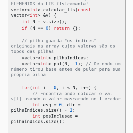
ELEMENTOS da LIS fisicamente!
vector
<
int
>
 calcular_lis
(
const
vector
<
int
>
&
v
)
{
int
 N 
=
 v
.
size
();
if
(
N 
==
0
)
return
{};
// pilha guarda *os índices* 
originais na array cujos valores são os 
topos das pilhas
    vector
<
int
>
 pilhaIndices
;
    vector
<
int
>
 pai
(
N
,
-
1
);
// De onde um 
número tirou base antes de pular para sua 
própria pilha
for
(
int
 i 
=
0
;
 i 
<
 N
;
 i
++)
{
// Encontra onde colocar o val = 
v[i] usando o valor mascarado no iterador
int
 esq 
=
0
,
 dir 
=
pilhaIndices
.
size
()
-
1
;
int
 posInclusao 
=
pilhaIndices
.
size
();