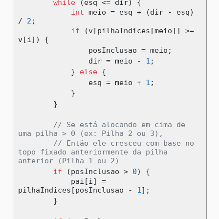
while
(
esq 
<=
 dir
)
{
int
 meio 
=
 esq 
+
(
dir 
-
 esq
)
/
2
;
if
(
v
[
pilhaIndices
[
meio
]]
>=
v
[
i
])
{
                posInclusao 
=
 meio
;
                dir 
=
 meio 
-
1
;
}
else
{
                esq 
=
 meio 
+
1
;
}
}
// Se está alocando em cima de 
uma pilha > 0 (ex: Pilha 2 ou 3),
// Então ele cresceu com base no 
topo fixado anteriormente da pilha 
anterior (Pilha 1 ou 2)
if
(
posInclusao 
>
0
)
{
            pai
[
i
]
=
pilhaIndices
[
posInclusao 
-
1
];
}