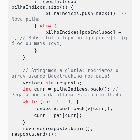
if
(
posInclusao 
==
pilhaIndices
.
size
())
{
            pilhaIndices
.
push_back
(
i
);
// 
Nova pilha
}
else
{
            pilhaIndices
[
posInclusao
]
=
i
;
// Substitui o topo antigo por v[i] (q 
é eq ou mais leve)
}
}
// Atingimos a glória: recriamos o 
array usando Backtracking nos pais!
    vector
<
int
>
 resposta
;
int
 curr 
=
 pilhaIndices
.
back
();
// 
Pega a ponta da última estaca empilhada
while
(
curr 
!=
-
1
)
{
        resposta
.
push_back
(
v
[
curr
]);
        curr 
=
 pai
[
curr
];
}
    reverse
(
resposta
.
begin
(),
resposta
.
end
());