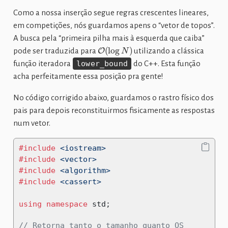
Como a nossa inserção segue regras crescentes lineares,
em competições, nós guardamos apens o “vetor de topos”.
A busca pela “primeira pilha mais à esquerda que caiba”
O
(
log
N
)
pode ser traduzida para
utilizando a clássica
função iteradora
lower_bound
do C++. Esta função
acha perfeitamente essa posição pra gente!
No código corrigido abaixo, guardamos o rastro físico dos
pais para depois reconstituirmos fisicamente as respostas
num vetor.
#include 
<iostream>
#include 
<vector>
#include 
<algorithm>
#include 
<cassert>
using
namespace
 std
;
// Retorna tanto o tamanho quanto OS 