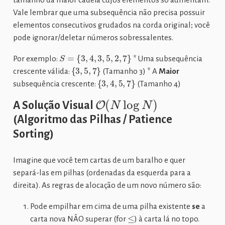
Vale lembrar que uma subsequência não precisa possuir
elementos consecutivos grudados na corda original; você
pode ignorar/deletar números sobressalentes.
S
=
{
3
,
4
,
3
,
5
,
2
,
7
}
Por exemplo:
* Uma subsequência
{
3
,
5
,
7
}
crescente válida:
(Tamanho 3) * A
Maior
{
3
,
4
,
5
,
7
}
subsequência crescente:
(Tamanho 4)
O
(
N
log
N
)
A Solução Visual
(Algoritmo das Pilhas / Patience
Sorting)
Imagine que você tem cartas de um baralho e quer
separá-las em pilhas (ordenadas da esquerda para a
direita). As regras de alocação de um novo número são:
Pode empilhar em cima de uma pilha existente
se
a
≤
carta nova NÂO superar (for
) à carta lá no topo.