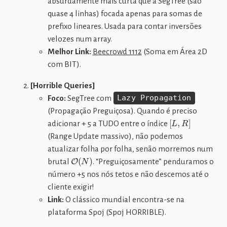
absurdamente mais curta que a SegTree (são
quase 4 linhas) focada apenas para somas de
prefixo lineares. Usada para contar inversões
velozes num array.
Melhor Link:
Beecrowd 1112
(Soma em Área 2D
com BIT).
[Horrible Queries]
Foco:
SegTree com
Lazy Propagation
(Propagação Preguiçosa). Quando é preciso
[
L
,
R
]
adicionar + 5 a TUDO entre o índice
(Range Update massivo), não podemos
atualizar folha por folha, senão morremos num
O
(
N
)
brutal
. “Preguiçosamente” penduramos o
número +5 nos nós tetos e não descemos até o
cliente exigir!
Link:
O clássico mundial encontra-se na
plataforma Spoj (Spoj HORRIBLE).