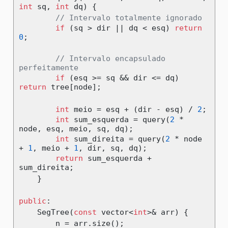
int
 sq
,
int
 dq
)
{
// Intervalo totalmente ignorado
if
(
sq 
>
 dir 
||
 dq 
<
 esq
)
return
0
;
// Intervalo encapsulado 
perfeitamente
if
(
esq 
>=
 sq 
&&
 dir 
<=
 dq
)
return
 tree
[
node
];
int
 meio 
=
 esq 
+
(
dir 
-
 esq
)
/
2
;
int
 sum_esquerda 
=
 query
(
2
*
node
,
 esq
,
 meio
,
 sq
,
 dq
);
int
 sum_direita 
=
 query
(
2
*
 node 
+
1
,
 meio 
+
1
,
 dir
,
 sq
,
 dq
);
return
 sum_esquerda 
+
sum_direita
;
}
public
:
    SegTree
(
const
 vector
<
int
>&
 arr
)
{
        n 
=
 arr
.
size
();