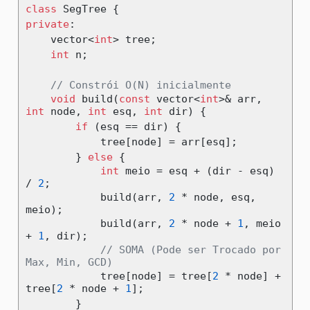
class
 SegTree 
{
private
:
    vector
<
int
>
 tree
;
int
 n
;
// Constrói O(N) inicialmente
void
 build
(
const
 vector
<
int
>&
 arr
,
int
 node
,
int
 esq
,
int
 dir
)
{
if
(
esq 
==
 dir
)
{
            tree
[
node
]
=
 arr
[
esq
];
}
else
{
int
 meio 
=
 esq 
+
(
dir 
-
 esq
)
/
2
;
            build
(
arr
,
2
*
 node
,
 esq
,
meio
);
            build
(
arr
,
2
*
 node 
+
1
,
 meio 
+
1
,
 dir
);
// SOMA (Pode ser Trocado por 
Max, Min, GCD)
            tree
[
node
]
=
 tree
[
2
*
 node
]
+
tree
[
2
*
 node 
+
1
];
}