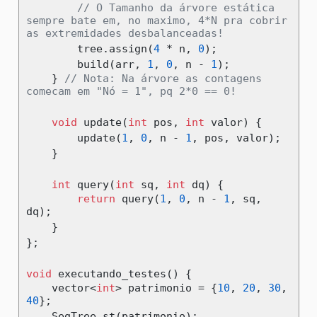
// O Tamanho da árvore estática 
sempre bate em, no maximo, 4*N pra cobrir 
as extremidades desbalanceadas!
        tree
.
assign
(
4
*
 n
,
0
);
        build
(
arr
,
1
,
0
,
 n 
-
1
);
}
// Nota: Na árvore as contagens 
comecam em "Nó = 1", pq 2*0 == 0!
void
 update
(
int
 pos
,
int
 valor
)
{
        update
(
1
,
0
,
 n 
-
1
,
 pos
,
 valor
);
}
int
 query
(
int
 sq
,
int
 dq
)
{
return
 query
(
1
,
0
,
 n 
-
1
,
 sq
,
dq
);
}
};
void
 executando_testes
()
{
    vector
<
int
>
 patrimonio 
=
{
10
,
20
,
30
,
40
};
    SegTree st
(
patrimonio
);