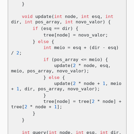
}
void
 update
(
int
 node
,
int
 esq
,
int
dir
,
int
 pos_array
,
int
 novo_valor
)
{
if
(
esq 
==
 dir
)
{
            tree
[
node
]
=
 novo_valor
;
}
else
{
int
 meio 
=
 esq 
+
(
dir 
-
 esq
)
/
2
;
if
(
pos_array 
<=
 meio
)
{
                update
(
2
*
 node
,
 esq
,
meio
,
 pos_array
,
 novo_valor
);
}
else
{
                update
(
2
*
 node 
+
1
,
 meio 
+
1
,
 dir
,
 pos_array
,
 novo_valor
);
}
            tree
[
node
]
=
 tree
[
2
*
 node
]
+
tree
[
2
*
 node 
+
1
];
}
}
int
 query
(
int
 node
,
int
 esq
,
int
 dir
,