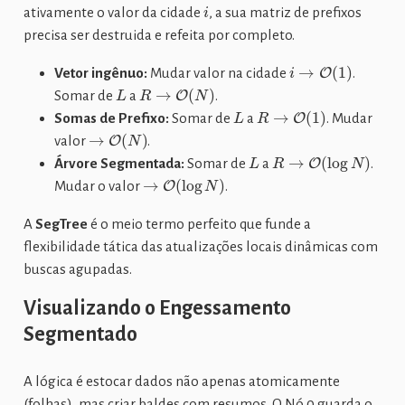
i
ativamente o valor da cidade
, a sua matriz de prefixos
precisa ser destruida e refeita por completo.
i
→
O
(
1
)
Vetor ingênuo:
Mudar valor na cidade
.
L
R
→
O
(
N
)
Somar de
a
.
L
R
→
O
(
1
)
Somas de Prefixo:
Somar de
a
. Mudar
→
O
(
N
)
valor
.
L
R
→
O
(
log
N
)
Árvore Segmentada:
Somar de
a
.
→
O
(
log
N
)
Mudar o valor
.
A
SegTree
é o meio termo perfeito que funde a
flexibilidade tática das atualizações locais dinâmicas com
buscas agupadas.
Visualizando o Engessamento
Segmentado
A lógica é estocar dados não apenas atomicamente
(folhas), mas criar baldes com resumos. O Nó 0 guarda o