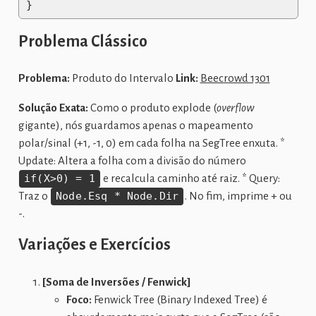
}
Problema Clássico
Problema:
Produto do Intervalo
Link:
Beecrowd 1301
Solução Exata:
Como o produto explode (
overflow
gigante), nós guardamos apenas o mapeamento
polar/sinal (+1, -1, 0) em cada folha na SegTree enxuta. *
Update: Altera a folha com a divisão do número
if(X>0) = 1
e recalcula caminho até raiz. * Query:
Traz o
Node.Esq * Node.Dir
. No fim, imprime + ou
-.
Variações e Exercícios
[Soma de Inversões / Fenwick]
Foco:
Fenwick Tree (Binary Indexed Tree) é