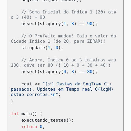
// Soma Inicial do Indice 1 (20) ate 
o 3 (40) = 90
assert
(
st
.
query
(
1
,
3
)
==
90
);
// O Prefeito mudou! Caiu o valor da 
Cidade Indice 1 (de 20, para ZERAR)!
    st
.
update
(
1
,
0
);
// Agora, Indice 0 ao 3 inteiros era 
100, deve ser 80 (! 10 + 0 + 30 + 40!)
assert
(
st
.
query
(
0
,
3
)
==
80
);
    cout 
<<
"[✅] Testes da SegTree C++ 
passados. Updates em Tempo real O(logN) 
estao corretos.
\n
"
;
}
int
 main
()
{
    executando_testes
();
return
0
;