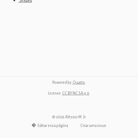
Slides
Powered by
Quarto
.
License:
CC BY NC SA 4.0
.
©
2026
Aléssio M. Jr.
Editar essa página
Criar uma issue