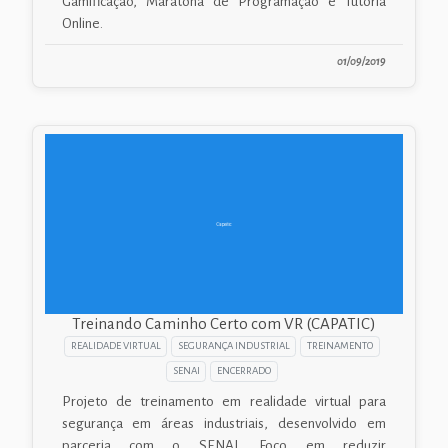
Gamificação, Maratona de Programação e Tutoria
Online.
01/09/2019
Treinando Caminho Certo com VR (CAPATIC)
REALIDADE VIRTUAL
SEGURANÇA INDUSTRIAL
TREINAMENTO
SENAI
ENCERRADO
Projeto de treinamento em realidade virtual para
segurança em áreas industriais, desenvolvido em
parceria com o SENAI. Foco em reduzir