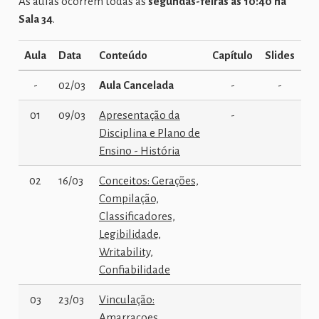
As aulas ocorrem todas as
segundas-feiras às 10:40 na
Sala 34
.
Aula
Data
Conteúdo
Capítulo
Slides
-
02/03
Aula Cancelada
-
-
01
09/03
Apresentação da
-
Disciplina e Plano de
Ensino - História
02
16/03
Conceitos: Gerações,
Compilação,
Classificadores,
Legibilidade,
Writability,
Confiabilidade
03
23/03
Vinculação:
Amarracoes,